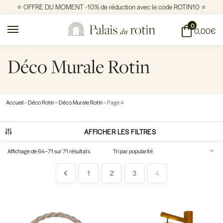
⭐️ OFFRE DU MOMENT -10% de réduction avec le code ROTIN10 ⭐️
0
0,00
€
Déco Murale Rotin
Accueil
»
Déco Rotin
»
Déco Murale Rotin
»
Page 4
AFFICHER LES FILTRES
Affichage de 64–71 sur 71 résultats
1
2
3
4