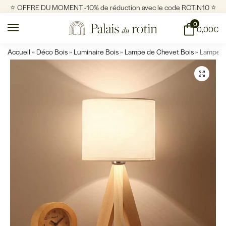
⭐️ OFFRE DU MOMENT -10% de réduction avec le code ROTIN10 ⭐️
0
0,00
€
Accueil
»
Déco Bois
»
Luminaire Bois
»
Lampe de Chevet Bois
»
Lampe d