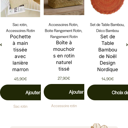
Sac rotin
,
Accessoires Rotin
,
Set de Table Bambou
,
Accessoires Rotin
Boite Rangement Rotin
,
Déco Bambou
Pochette
Rangement Rotin
Set de
Boîte à
à main
Table
mouchoir
tissée
Bambou
s en rotin
avec
de Noël
naturel
lanière
Design
tissé
marron
Nordique
27,90
€
45,90
€
14,90
€
Ajouter au panier
Ajouter au panier
Choix d
Accessoire rotin
Sac rotin