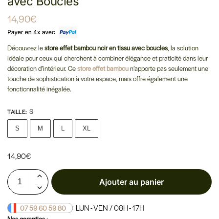
avec Boucles
14,90
€
Découvrez le
store effet bambou noir en tissu avec boucles
, la solution
idéale pour ceux qui cherchent à combiner élégance et praticité dans leur
décoration d’intérieur. Ce
store effet bambou
n’apporte pas seulement une
touche de sophistication à votre espace, mais offre également une
fonctionnalité inégalée.
S
TAILLE
:
S
M
L
XL
14,90
€
Ajouter au panier
LUN - VEN / 08H - 17H
07 59 60 59 80
Nos garanties :