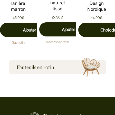
naturel
lanière
Design
tissé
marron
Nordique
27,90
€
45,90
€
14,90
€
Ajouter au panier
Ajouter au panier
Choix d
Accessoire rotin
Sac rotin
Fauteuils en rotin